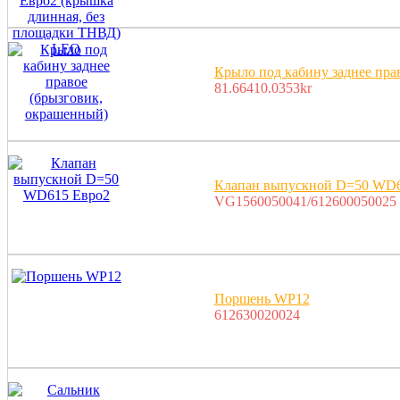
Крыло под кабину заднее пра
81.66410.0353kr
Клапан выпускной D=50 WD6
VG1560050041/612600050025
Поршень WP12
612630020024