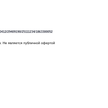
412/29409190/25111234/1863300052
в. Не является публичной офертой