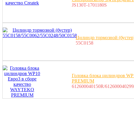
JS130T-1701180S
Цилиндр тормозной (бустер
55C0158
Головка блока цилиндров WP
PREMIUM
612600040150R/612600040299