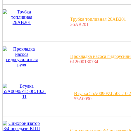
Трубка топливная 26AB201
26AB201
Прокладка насоса гидроусили
612600130734
Втулка 55A0090/ZL50C.10.2
55A0090
Синхронизатор 3/4 передачи 