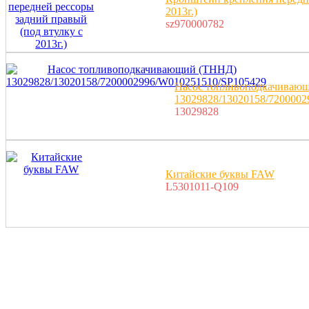
2013г.)
sz970000782
Насос топливоподкачиваю
13029828/13020158/720000
13029828
Китайские буквы FAW
L5301011-Q109