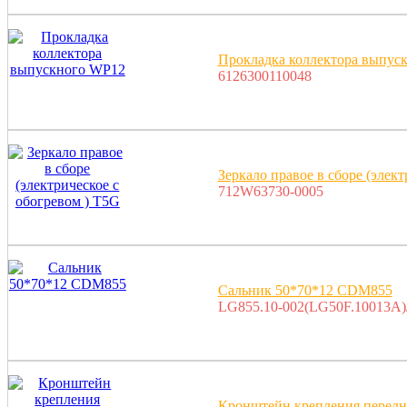
Прокладка коллектора выпус
6126300110048
Зеркало правое в сборе (элек
712W63730-0005
Сальник 50*70*12 CDM855
LG855.10-002(LG50F.10013A)
Кронштейн крепления передне