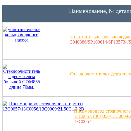
Наименование, № детал
уплотнительное кольцо водян
3940386/SP100614/SP135734/
Стеклоочиститель с держате
Пневмопривод стояночного
13C0057/13C0056/13C0009/
13C0057