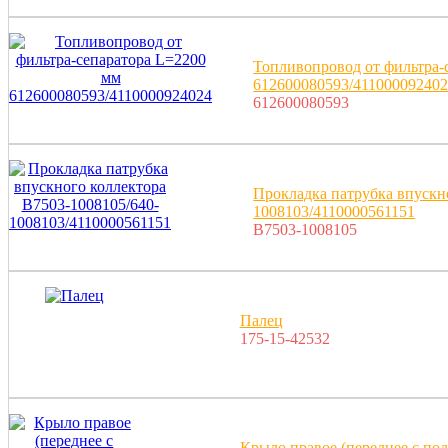
Топливопровод от фильтра-
612600080593/41100009240
612600080593
Прокладка патрубка впускн
1008103/4110000561151
B7503-1008105
Палец
175-15-42532
Крыло правое (переднее с по