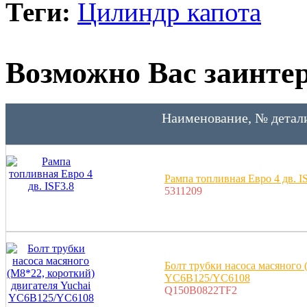
Теги:
Цилиндр капота
Возможно Вас заинтер
Наименование, № детал
Рампа топливная Eвро 4 дв. I
5311209
Болт трубки насоса масяного 
YC6B125/YC6108
Q150B0822TF2