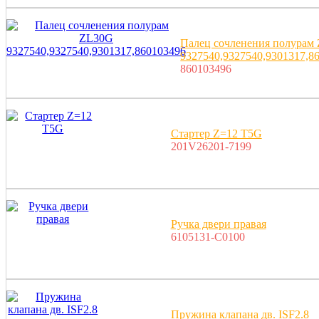
Палец сочленения полурам
9327540,9327540,9301317,8
860103496
Стартер Z=12 T5G
201V26201-7199
Ручка двери правая
6105131-C0100
Пружина клапана дв. ISF2.8