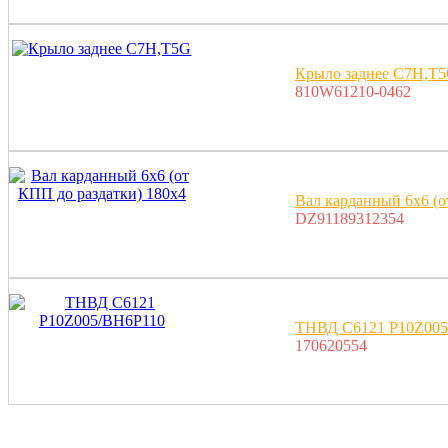
Крыло заднее C7H,T
810W61210-0462
Вал карданный 6x6 (о
DZ91189312354
ТНВД C6121 P10Z005
170620554