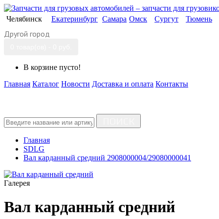
Челябинск
Екатеринбург
Самара
Омск
Сургут
Тюмень
Другой город
0 товар(ов) - 0 руб.
В корзине пусто!
Главная
Каталог
Новости
Доставка и оплата
Контакты
ПОИСК
Главная
SDLG
Вал карданный средний 2908000004/29080000041
Галерея
Вал карданный средний