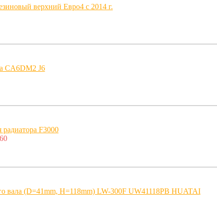
езиновый верхний Евро4 с 2014 г.
ра CA6DM2 J6
 радиатора F3000
60
ого вала (D=41mm, H=118mm) LW-300F UW41118PB HUATAI