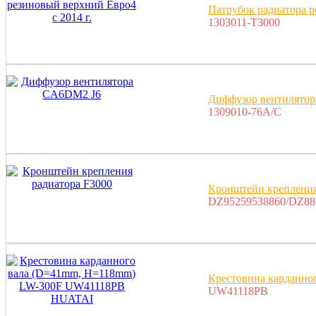
Патрубок радиатора р
1303011-T3000
Диффузор вентилято
1309010-76A/C
Кронштейн крепления
DZ95259538860/DZ88
Крестовина карданн
UW41118PB