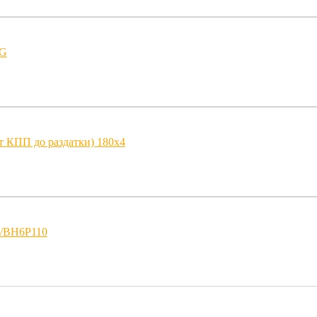
5G
т КПП до раздатки) 180х4
/BH6P110