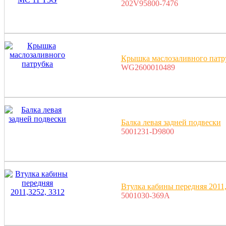
202V95800-7476
Крышка маслозаливного патр
WG2600010489
Балка левая задней подвески
5001231-D9800
Втулка кабины передняя 2011,
5001030-369A