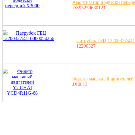
Амортизатор подвески перед
DZ95259680121
Патрубок ГБЦ 12200327/41
12200327
Фильтр масляный двигател
JX0813