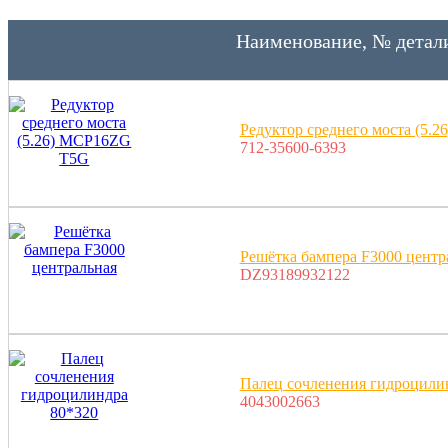
Наименование, № детал
Редуктор среднего моста (5.
712-35600-6393
Решётка бампера F3000 центр
DZ93189932122
Палец сочленения гидроцили
4043002663