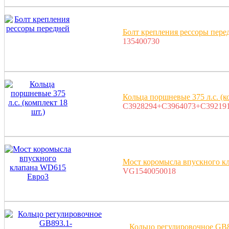
Болт крепления рессоры пере
135400730
Кольца поршневые 375 л.с. (к
C3928294+C3964073+C39219
Мост коромысла впускного к
VG1540050018
Кольцо регулировочное GB8