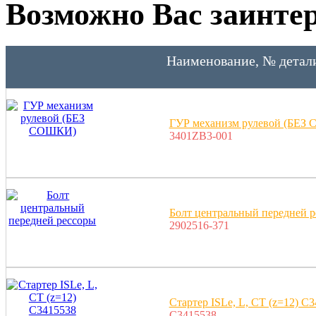
Возможно Вас заинтер
Наименование, № детал
ГУР механизм рулевой (БЕЗ
3401ZB3-001
Болт центральный передней 
2902516-371
Стартер ISLe, L, CT (z=12) 
C3415538