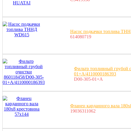
Насос подкачки топлива ТН
614080719
Фильтр топливный грубой о
01+A/4110000186393
D00-305-01+A
Фланец карданного вала 180x
19036311062