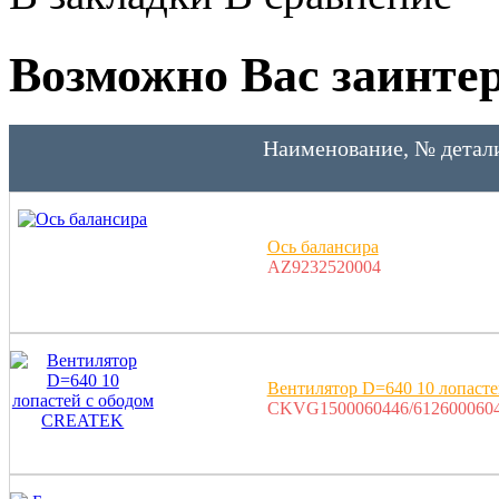
Возможно Вас заинтер
Наименование, № детал
Ось балансира
AZ9232520004
Вентилятор D=640 10 лопаст
CKVG1500060446/612600060