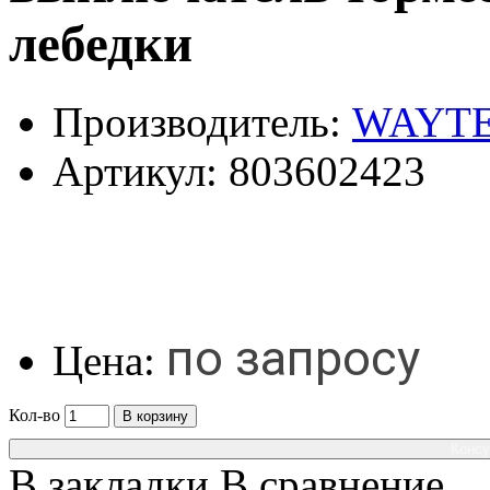
лебедки
Производитель:
WAYT
Артикул:
803602423
по запросу
Цена:
Кол-во
В корзину
Консу
В закладки
В сравнение