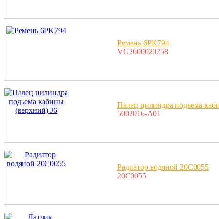
Ремень 6PK794
VG2600020258
Палец цилиндра подьема каби
5002016-A01
Радиатор водяной 20C0055
20C0055