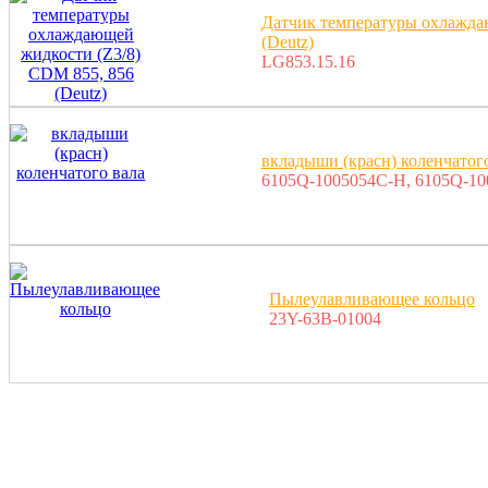
Датчик температуры охлажда
(Deutz)
LG853.15.16
вкладыши (красн) коленчатог
6105Q-1005054C-H, 6105Q-10
Пылеулавливающее кольцо
23Y-63В-01004