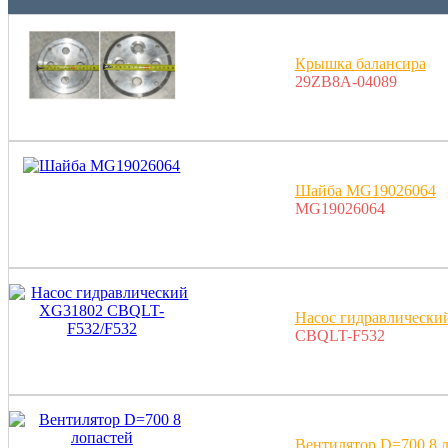
Крышка балансира
29ZB8A-04089
Шайба MG19026064
MG19026064
Насос гидравлическ
CBQLT-F532
Вентилятор D=700 8 