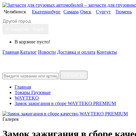
Челябинск
Екатеринбург
Самара
Омск
Сургут
Тюмень
Другой город
0 товар(ов) - 0 руб.
В корзине пусто!
Главная
Каталог
Новости
Доставка и оплата
Контакты
ПОИСК
Главная
Товары Грузовые
WAYTEKO
Замок зажигания в сборе WAYTEKO PREMIUM
Галерея
Замок зажигания в сборе к