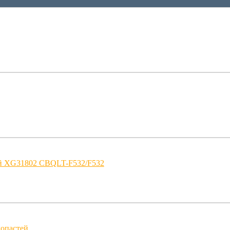
ий XG31802 CBQLT-F532/F532
лопастей