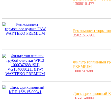
1308010-477
Ремкомплект тормо
3502151-A6E
Фильтр топливный г
PREMIUM
1000747688
Диск фрикционный К
16Y-15-00041