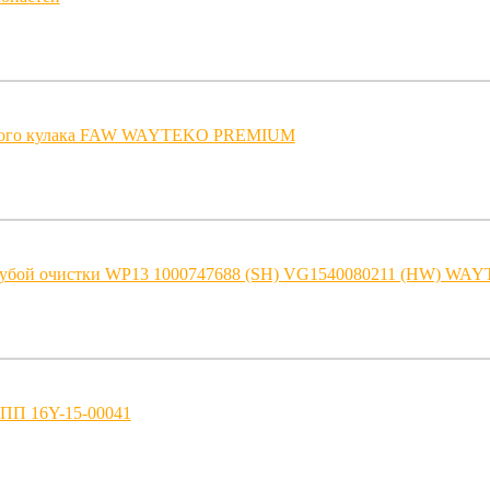
зного кулака FAW WAYTEKO PREMIUM
рубой очистки WP13 1000747688 (SH) VG1540080211 (HW) WA
ПП 16Y-15-00041