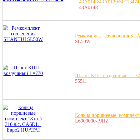
43A0148/43A0129/SP113474
43A0148
Ремкомплект сочленения S
SL50W
Шланг КПП воздушный L=77
55511
Кольца поршневые (комплект
L6000000-PJHZ